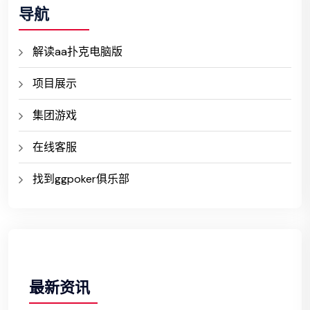
导航
解读aa扑克电脑版
项目展示
集团游戏
在线客服
找到ggpoker俱乐部
最新资讯