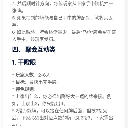
4. 然后顺时针方向，每位玩家从下家手中随机抽一
张牌。
5. 如果抽到的牌能与自己手中的牌配对，就将其丢
弃。
6. 如此循环，牌会逐渐减少，最后“乌龟”牌会留在某
人手中，该玩家受罚。
四、 聚会互动类
1. 干瞪眼
*
玩家人数
：2-6人
*
目标
：最快出完手牌。
*
特色规则
：
* 上家出什么，你必须出刚好
大一点
的牌来接。例
如，上家出3，你只能出4。
* 2是万能牌，可以接在任何牌后面，但被2接完
后，下家必须出对应点数的牌（如2接3，下家需出
4）。