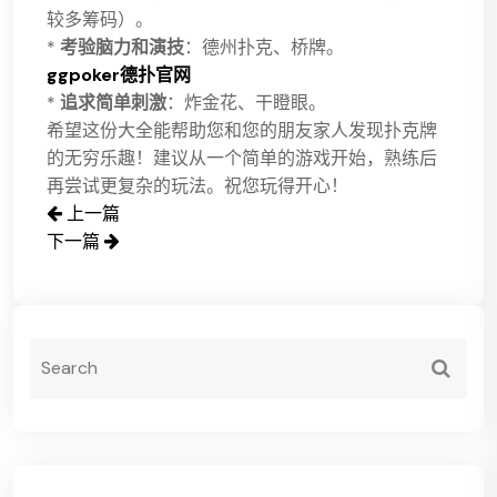
较多筹码）。
*
考验脑力和演技
：德州扑克、桥牌。
ggpoker德扑官网
*
追求简单刺激
：炸金花、干瞪眼。
希望这份大全能帮助您和您的朋友家人发现扑克牌
的无穷乐趣！建议从一个简单的游戏开始，熟练后
再尝试更复杂的玩法。祝您玩得开心！
上一篇
下一篇