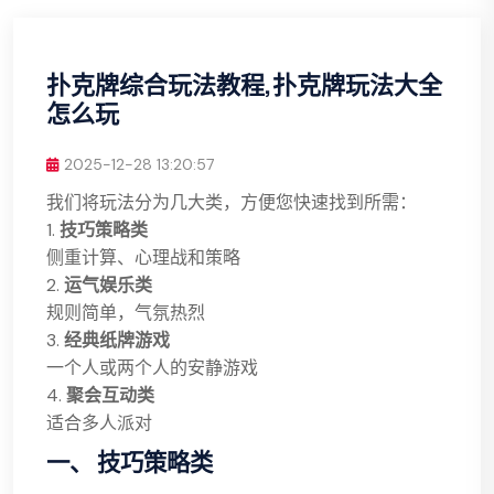
扑克牌综合玩法教程,扑克牌玩法大全
怎么玩
2025-12-28 13:20:57
我们将玩法分为几大类，方便您快速找到所需：
1.
技巧策略类
侧重计算、心理战和策略
2.
运气娱乐类
规则简单，气氛热烈
3.
经典纸牌游戏
一个人或两个人的安静游戏
4.
聚会互动类
适合多人派对
一、 技巧策略类