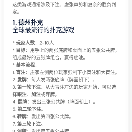
这类游戏通常涉及下注、虚张声势和复杂的胜负判
定。
1. 德州扑克
全球最流行的扑克游戏
*
玩家人数
：2-10人
*
目标
：用手上的两张底牌和桌面上的五张公共牌，
组成最好的五张牌组合，赢得底池。
*
基本流程
：
1.
盲注
：庄家左侧两位玩家强制下小盲注和大盲注。
2.
发牌
：每人发两张底牌（牌面朝下）。
3.
第一轮下注
：从大盲注左边的玩家开始，可以选
择
跟注
、
加注
或
弃牌
。
4.
翻牌
：发出三张公共牌（牌面朝上）。
5.
第二轮下注
。
6.
转牌
：发出第四张公共牌。
7.
第三轮下注
。
8.
河牌
：发出第五张公共牌。