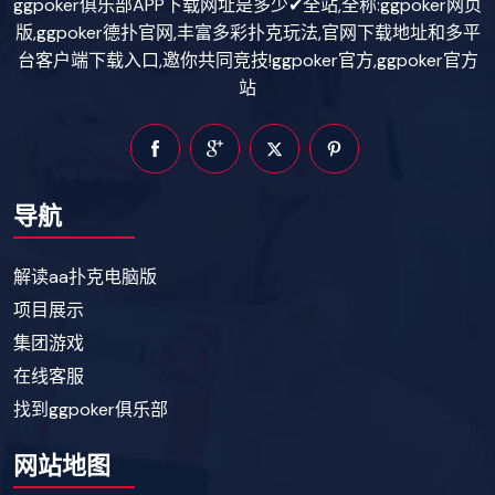
ggpoker俱乐部APP下载网址是多少✔全站,全称:ggpoker网页
版,ggpoker德扑官网,丰富多彩扑克玩法,官网下载地址和多平
台客户端下载入口,邀你共同竞技!ggpoker官方,ggpoker官方
站
导航
解读aa扑克电脑版
项目展示
集团游戏
在线客服
找到ggpoker俱乐部
网站地图