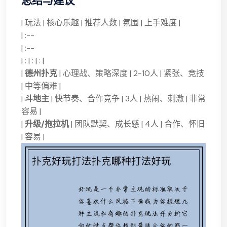
| 玩法 | 核心乐趣 | 推荐人数 | 氛围 | 上手难度 |
| :--
| :--
| : | : | : |
|
德州扑克
| 心理战、策略深度 | 2-10人 | 紧张、竞技
| 中等偏难 |
|
斗地主
| 快节奏、合作竞争 | 3人 | 热闹、刺激 | 非常
容易 |
|
升级/拖拉机
| 团队默契、成长感 | 4人 | 合作、怀旧
| 容易 |