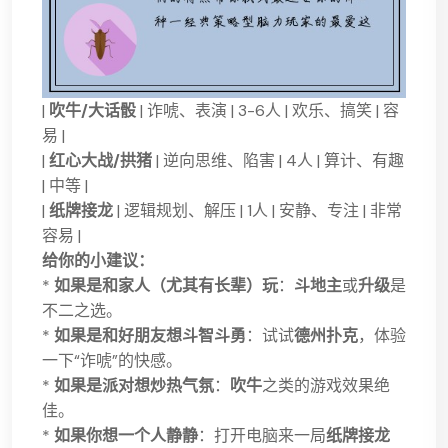
|
吹牛/大话骰
| 诈唬、表演 | 3-6人 | 欢乐、搞笑 | 容
易 |
|
红心大战/拱猪
| 逆向思维、陷害 | 4人 | 算计、有趣
| 中等 |
|
纸牌接龙
| 逻辑规划、解压 | 1人 | 安静、专注 | 非常
容易 |
给你的小建议：
*
如果是和家人（尤其有长辈）玩
：
斗地主
或
升级
是
不二之选。
*
如果是和好朋友想斗智斗勇
：试试
德州扑克
，体验
一下“诈唬”的快感。
*
如果是派对想炒热气氛
：
吹牛
之类的游戏效果绝
佳。
*
如果你想一个人静静
：打开电脑来一局
纸牌接龙