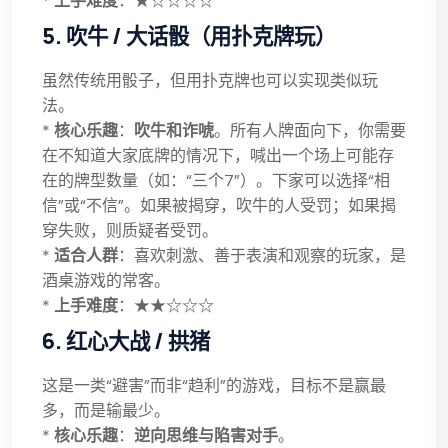
*
上手难度
：★☆☆☆☆
5. 吹牛 / 大话骰（用扑克牌玩）
虽然传统用骰子，但用扑克牌也可以实现类似玩
法。
*
核心乐趣
：
吹牛和诈唬
。所有人牌面向下，你需要
在不知道大家底牌的情况下，喊出一个场上可能存
在的牌型数量（如：“三个7”）。下家可以选择“相
信”或“不信”。如果被揭穿，吹牛的人受罚；如果揭
穿失败，则质疑者受罚。
*
适合人群
：喜欢刺激、善于表演和观察的玩家，是
酒桌游戏的常客。
*
上手难度
：★★☆☆☆
6. 红心大战 / 拱猪
这是一类“避害”而非“趋利”的游戏，目标不是赢最
多，而是输最少。
*
核心乐趣
：
逆向思维与陷害对手
。