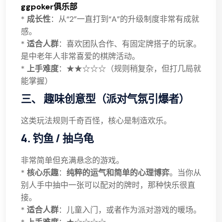
ggpoker俱乐部
*
成长性
：从“2”一直打到“A”的升级制度非常有成就
感。
*
适合人群
：喜欢团队合作、有固定牌搭子的玩家。
是中老年人非常喜爱的棋牌活动。
*
上手难度
：★★☆☆☆（规则稍复杂，但打几局就
能掌握）
三、 趣味创意型（派对气氛引爆者）
这类玩法规则千奇百怪，核心是制造欢乐。
4. 钓鱼 / 抽乌龟
非常简单但充满悬念的游戏。
*
核心乐趣
：
纯粹的运气和简单的心理博弈
。当你从
别人手中抽中一张可以配对的牌时，那种快乐很直
接。
*
适合人群
：儿童入门，或者作为派对游戏的暖场。