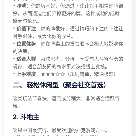
*
咋唬
：你的牌不好，但通过下注让对手相信你牌很
好，从而逼迫他们弃掉更好的牌。这种成功的成就
感无与伦比。
*
价值下注
：你的牌很好，通过精巧的下注的下注让
对手跟注，最大化你的收益。
*
位置优势
：你在牌桌上的发言顺序会极大地影响你
的决策。
*
适合人群
：喜欢思考、分析，享受与人斗智斗勇的
玩家。适合朋友间的高水平对决或线上竞技。
*
上手难度
：★★★☆☆（规则简单，精通极难）
二、 轻松休闲型（聚会社交首选）
这类玩法节奏快，运气成分稍大，非常适合活跃气
氛。
2. 斗地主
这是中国最流行、最受欢迎的扑克游戏之一。