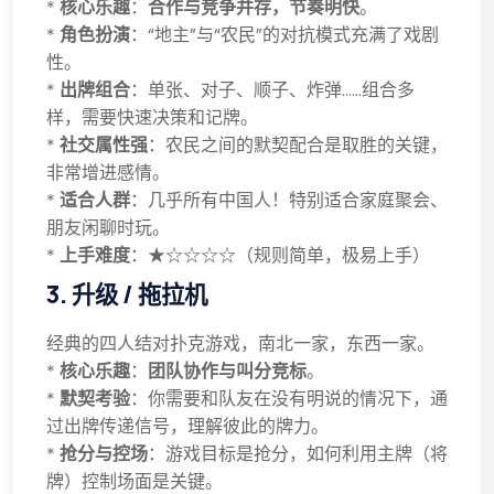
*
核心乐趣
：
合作与竞争并存，节奏明快
。
*
角色扮演
：“地主”与“农民”的对抗模式充满了戏剧
性。
*
出牌组合
：单张、对子、顺子、炸弹……组合多
样，需要快速决策和记牌。
*
社交属性强
：农民之间的默契配合是取胜的关键，
非常增进感情。
*
适合人群
：几乎所有中国人！特别适合家庭聚会、
朋友闲聊时玩。
*
上手难度
：★☆☆☆☆（规则简单，极易上手）
3. 升级 / 拖拉机
经典的四人结对扑克游戏，南北一家，东西一家。
*
核心乐趣
：
团队协作与叫分竞标
。
*
默契考验
：你需要和队友在没有明说的情况下，通
过出牌传递信号，理解彼此的牌力。
*
抢分与控场
：游戏目标是抢分，如何利用主牌（将
牌）控制场面是关键。