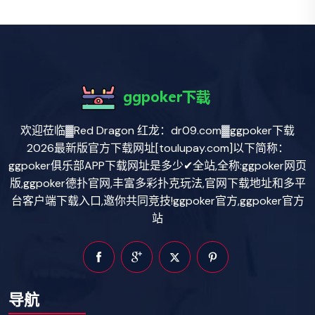
欢迎莅临▓Red Dragon 红龙：dr09.com▓ggpoker下载
2026最新版官方下载网址[toulupay.com]以下简称：
ggpoker俱乐部APP下载网址是多少✔全站,全称:ggpoker网页
版,ggpoker德扑官网,丰富多彩扑克玩法,官网下载地址和多平
台客户端下载入口,邀你共同竞技!ggpoker官方,ggpoker官方
站
导航