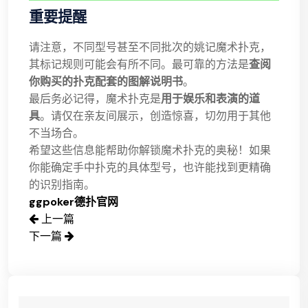
重要提醒
请注意，不同型号甚至不同批次的姚记魔术扑克，
其标记规则可能会有所不同。最可靠的方法是
查阅
你购买的扑克配套的图解说明书
。
最后务必记得，魔术扑克是
用于娱乐和表演的道
具
。请仅在亲友间展示，创造惊喜，切勿用于其他
不当场合。
希望这些信息能帮助你解锁魔术扑克的奥秘！如果
你能确定手中扑克的具体型号，也许能找到更精确
的识别指南。
ggpoker德扑官网
上一篇
下一篇