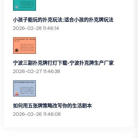
小孩子能玩的扑克玩法;适合小孩的扑克牌玩法
2026-02-28 11:46:14
宁波三副扑克牌打灯下载-宁波扑克牌生产厂家
2026-02-27 11:46:38
如何用五张牌策略改写你的生活剧本
2026-02-26 11:46:08