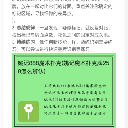
牌，放在一起对比它们的背面。重点关注你确定的
标记区域，寻找细微的差异点。
]。
3.
总结规律
：一旦发现了疑似标记，就反复对比，
找出标记与牌面点数、花色之间的固定对应关系。
3.
持续练习
：像任何新技能一样，熟练识别需要练
习。可以尝试进行快速翻牌识别等练习。