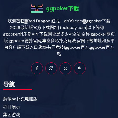
欢迎莅临▓Red Dragon 红龙：dr09.com▓ggpoker下载
2026最新版官方下载网址[toulupay.com]以下简称：
ggpoker俱乐部APP下载网址是多少✔全站,全称:ggpoker网页
版,ggpoker德扑官网,丰富多彩扑克玩法,官网下载地址和多平
台客户端下载入口,邀你共同竞技!ggpoker官方,ggpoker官方
站
导航
解读aa扑克电脑版
项目展示
集团游戏