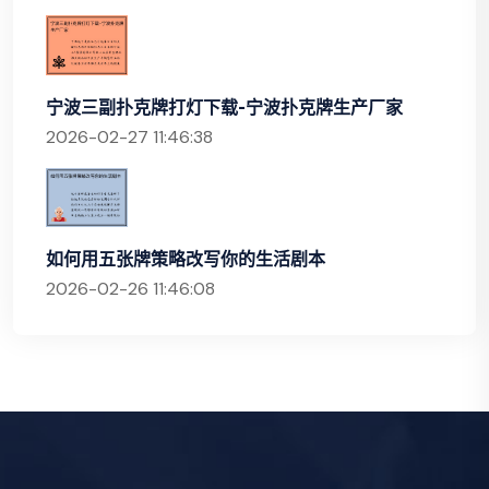
宁波三副扑克牌打灯下载-宁波扑克牌生产厂家
2026-02-27 11:46:38
如何用五张牌策略改写你的生活剧本
2026-02-26 11:46:08