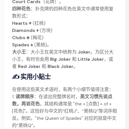
Court Cards
（花牌）。
四种花色
：扑克牌的四种花色在英文中通常使用复
数形式：
Hearts
♥️ (红桃)
Diamonds
♦️ (方块)
Clubs
♣️ (梅花)
Spades
♠️ (黑桃)。
大小王
：大小王在英文中统称为
Joker
。为区分大
小王，有时也会用
Big Joker
和
Little Joker
，或
者
Red Joker
和
Black Joker
。
✍️ 实用小贴士
在使用这些英文术语时，有两个小细节值得注意：
1.
读牌顺序
：在读出完整牌名时，
英文习惯先说点
数，再说花色
，其结构通常是 "the + [点数] + of +
[花色]"。这恰好与中文的“红桃J”、“黑桃Q”等词序相
反。例如，"the Queen of Spades" 对应的就是中文
的“黑桃Q”。