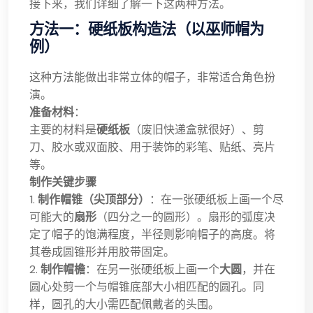
接下来，我们详细了解一下这两种方法。
方法一：硬纸板构造法（以巫师帽为
例）
这种方法能做出非常立体的帽子，非常适合角色扮
演。
准备材料
：
主要的材料是
硬纸板
（废旧快递盒就很好）、剪
刀、胶水或双面胶、用于装饰的彩笔、贴纸、亮片
等。
制作关键步骤
1.
制作帽锥（尖顶部分）
：在一张硬纸板上画一个尽
可能大的
扇形
（四分之一的圆形）。扇形的弧度决
定了帽子的饱满程度，半径则影响帽子的高度。将
其卷成圆锥形并用胶带固定。
2.
制作帽檐
：在另一张硬纸板上画一个
大圆
，并在
圆心处剪一个与帽锥底部大小相匹配的圆孔。同
样，圆孔的大小需匹配佩戴者的头围。