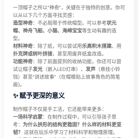
一顶帽子之所以“神奇”，关键在于独特的创意。你可
以从以下几个方面寻找灵感：
造型神奇
：不必局限于传统帽型。可以参考
状元
帽、神舟飞船、小猫、海绵宝宝
等生动有趣的造
型。
材料神奇
：除了纸，可以尝试用
乐高积木搭建
、用
扑克牌或树叶拼接
，甚至用废弃纸盒改造。
功能神奇
：除了前面提到的收纳功能，你还可以尝
试让帽子
发光
（嵌入LED灯串）、
发声
（悬挂小铃
铛）甚至“讲述故事”（在帽檐贴上故事角色的简笔
画)。
✨ 赋予更深的意义
制作帽子不仅是手工活，它还能带来更多：
一场科学启蒙
：在制作过程中，可以引导孩子思
考：
为什么拱形的结构更稳固？什么样的材料更坚
韧？
这就在玩乐中学习了材料科学和物理原理。