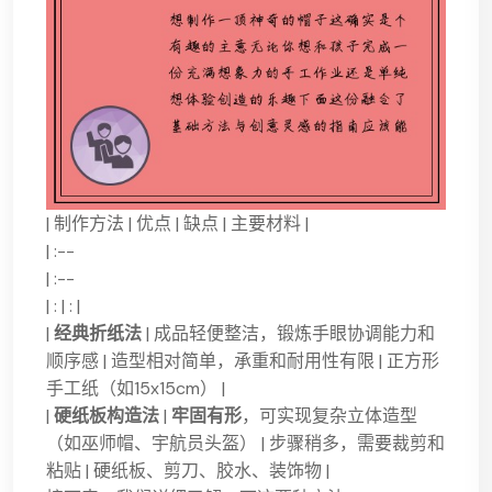
| 制作方法 | 优点 | 缺点 | 主要材料 |
| :--
| :--
| : | : |
|
经典折纸法
| 成品轻便整洁，锻炼手眼协调能力和
顺序感 | 造型相对简单，承重和耐用性有限 | 正方形
手工纸（如15x15cm） |
|
硬纸板构造法
|
牢固有形
，可实现复杂立体造型
（如巫师帽、宇航员头盔） | 步骤稍多，需要裁剪和
粘贴 | 硬纸板、剪刀、胶水、装饰物 |