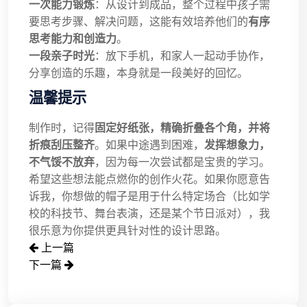
一次能力锻炼
：从设计到成品，整个过程中孩子需
要思考步骤、解决问题，这能有效培养他们的
有序
思考能力和创造力
。
一段亲子时光
：放下手机，和家人一起动手协作，
分享创造的乐趣，本身就是一段美好的回忆。
温馨提示
制作时，记得
固定好纸张，精确折叠各个角，并将
折痕刮压整齐
。如果中途遇到困难，
发挥想象力，
不气馁不放弃
，因为每一次尝试都是宝贵的学习。
希望这些想法能点燃你的创作火花。如果你愿意告
诉我，你想做的帽子是用于什么特定场合（比如学
校的科技节、舞台表演，还是某个节日派对），我
很乐意为你提供更具针对性的设计思路。
上一篇
下一篇