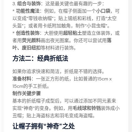
3.
组合与装饰
：这是最关键也最有趣的一步：
*
功能性魔法
：例如，在帽子侧面加一个
小口袋
，可
以变成“零钱收纳帽”；贴上锡纸和彩线，打造“太空
头盔”；或者用卡纸附加触角，制作“小昆虫帽”。
*
创造性装饰
：大胆使用
超轻粘土
塑造立体装饰，或
者用
荧光颜料
画出夜光图案。你还可以尝试用
落
叶、废旧纽扣
等材料进行装饰。
方法二：经典折纸法
如果你追求快速和简洁，折纸是不错的选择。
准备材料
：一张正方形的纸，比如普通的15cm x
15cm的手工折纸。
制作关键步骤
基本的折纸帽子成型后，可以通过添加不同元素来
实现“神奇”的变身。例如，用
毛线球和铃铛
装饰成小
丑帽；贴上海盗标志和羽毛变成海盗帽。
让帽子拥有“神奇”之处